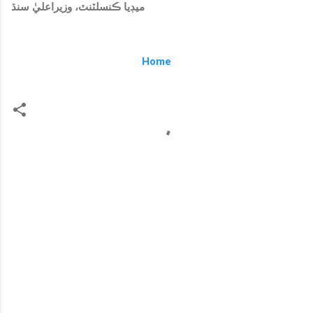
ميڊيا ڪنسلٽنٽ، وزيراعليٰ سنڌ
Home
C
o
m
m
e
n
t
s