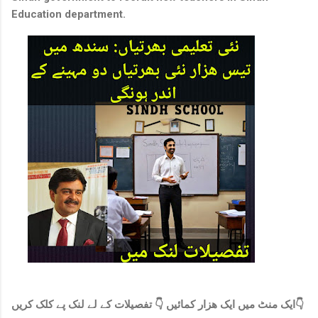
Education department.
ایک منٹ میں ایک ھزار کمائیں 👇 تفصیلات کے لے لنک پے کلک کریں👇