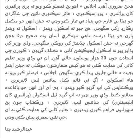
هجڻ ضروري آهي. اجلاس ۾ اهو پڻ فيصلو ڪيو ويو ته پري پرائمري
کان پرائمري ۽ پوءِ سيڪنڊري ۽ هائر سيڪنڊري تائين جي شاگردن
جو ڊيٽا بي فارم جي بنياد تي تيار ڪيو وڃي ته جيئن انهن جو مڪمل
رڪارڊ رکي سگهجي. هن چيو ته اسڪول ويندڙ ۽ اسڪول نه ويندڙ
ٻارن جو ڊيٽا درست ناهي تنهنڪري اسان وٽ صحيح ڊيٽا هجڻ
گهرجي ته جيئن اسڪول ڇڏيندڙ کي روڪي سگهجي. وڏي وزير کي
ٻڌايو ويو ته اسڪول ايجوڪيشن کاتي ۾ مختلف گريڊن ۽ ڪيڊرن جي
استادن جون 30 هزار پوسٽون خالي آهن. ان تي وڏي وزير تعليم
کاتي کي هدايت ڪئي ته هو کيس سفارشون موڪلي ته جيئن ايندڙ
بجيٽ ۾ خالي جايون پيدا ڪري سگهجن. اجلاس ۾ فيصلو ڪيو ويو ته
هاءِ اسڪولن ۾ اڳ ئي قائم ڪيل سائنس ليبز، لائبريرين ۽
ورڪشاپس کي اپ گريڊ ڪيو ويندو ۽ ڊي اي اوز انهن جو باقاعده
معائنو ڪندا. وڏي وزير چيو ته اپ گريڊ ٿيل اسڪولن (پرائمري کان
ايليمينٽري) کي سائنس ليب، لائبريري ۽ ورڪشاپ جون پڻ
سهولتون فراهم ڪيون وينديون ۽ تعليم کاتي کي هدايت ڪئي ته ان
جي نئين سمري پيش ڪئي وڃي.
عبدالرشيد چنا