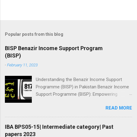
Popular posts from this blog
BISP Benazir Income Support Program
(BISP)
-
February 11, 2023
Understanding the Benazir Income Support
Programme (BISP) in Pakistan Benazir Income
Support Programme (BISP): Empowering
Women and Reducing Poverty in Pakistan BISP
READ MORE
Benazir Income Support Program (BISP) Here
you will learn about registration for Benazir
income support program, Online status check,
IBA BPS05-15| Intermediate category| Past
amount checking: ||بینظیر انکم سپورٹ پروگرام||
papers 2023