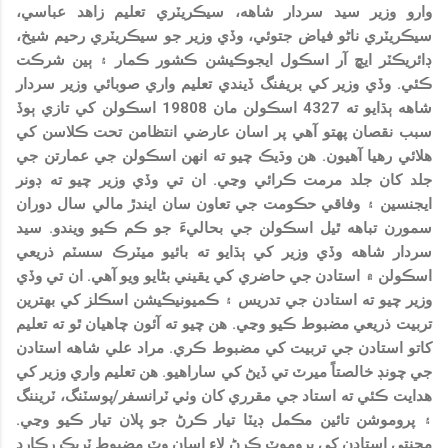
وارو وزير سيد سردار شاهه، سيڪريٽري تعليم زاهد عباسي،
سيڪريٽري ناڻو فياض جتوئي، وڏي وزير جو سيڪريٽري رحيم شيخ،
ڊائريڪٽر ايڇ آر اسڪول ايجوڪيشن ڪشور ڪمار ۽ ٻين شرڪت
ڪئي. وڏي وزير کي بريفنگ ڏيندي تعليم واري صوبائي وزير سردار
شاهه ٻڌايو ته 4327 اسڪولن مان 19808 اسڪولن کي تازي ٻوڏ
سبب نقصان پهتو آهي پر اسان عارضي انتظامن تحت ڪلاسن کي
هلائي رهيا آهيون. هن وڌيڪ چيو ته انهن اسڪولن جي عمارتن جي
جلد کان جلد مرمت ڪرائي وڃي. ان تي وڏي وزير چيو ته ڊونر
ايجنسين ۽ وفاقي حڪومت جي تعاون سان ايندڙ مالي سال دوران
سمورن تباهه ٿيل اسڪولن جي بحاليءَ جو ڪم ڪيو ويندو. سيد
سردار شاهه وڏي وزير کي ٻڌايو ته بائيو ميٽرڪ سسٽم ذريعي
اسڪولن ۾ استادن جي حاضري کي يقيني بڻايو ويو آهي. ان تي وڏي
وزير چيو ته استادن جي تدريس ۽ ڪميونيڪيشن اسڪلز کي بهترين
تربيت ذريعي مضبوط ڪيو وڃي. هن چيو ته آئون چاهيان ٿو ته تعليم
کاتو استادن جي تربيت کي مضبوط ڪري. مراد علي شاهه استادن
جي چونڊ خالصتاً ميرٽ تي ڏيڻ کي ساراهيو. هن تعليم واري وزير کي
هدايت ڪئي ته استاد جي مقرري کان وٺي ٽرانسفر/پوسٽنگ، ٽريننگ
۽ پروموشن تائين مڪمل ڊيٽا تيار ڪرڻ جو پلان تيار ڪيو وڃي.
محنتي استادن کي پروموٽ ڪرڻ لاءِ اسان وٽ مضبوط ٽريڪ رڪارڊ