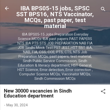
Skip to main content
IBA BPS05-15 jobs, SPSC
SST BPS16, NTS Vaccinator,
MCQs, past paper, test
material
IBA BPS05-15 Jobs Preparation Everyday
Science MCQs IBA past papers PAST PAPERS
NTS IBA PTS STS JOB PREPARATION NAB FIA
JOB Sindhi Mock Test PST JEST HST SST IBA,
NAB, FIA, CSS, CCE, PTS, CTS, NTS Job
Preparation MCQs, past papers, test material,
Sindh Public Service Commission, Sindh
Education & literacy department, HST General,
HST Science, Error detection, Error correction ,
Computer Science MCQs, Vaccinator MCQs,
Sindh Commission MCQs
New 30000 vacancies in Sindh
Education department
-
May 30, 2024